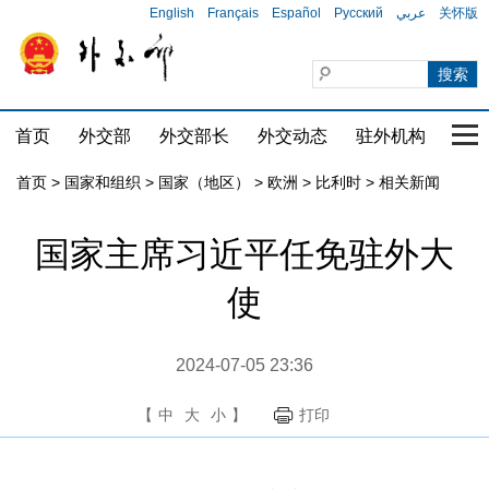
English
Français
Español
Русский
عربي
关怀版
首页
外交部
外交部长
外交动态
驻外机构
国家
首页
>
国家和组织
>
国家（地区）
>
欧洲
>
比利时
>
相关新闻
国家主席习近平任免驻外大
使
2024-07-05 23:36
【
中
大
小
】
打印