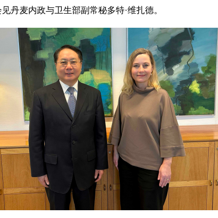
峰会见丹麦内政与卫生部副常秘多特·维扎德。