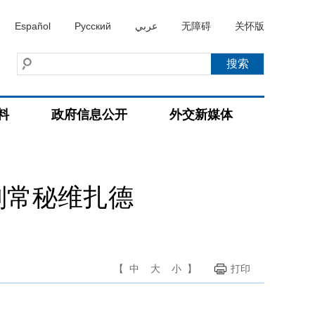
Español
Русский
عربي
无障碍
关怀版
料
政府信息公开
外交新媒体
副常秘维扎德
【
中
大
小
】
打印