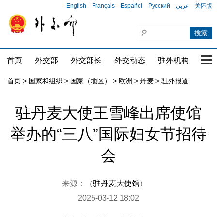
English
Français
Español
Русский
عربي
关怀版
首页
外交部
外交部长
外交动态
驻外机构
国家
首页
>
国家和组织
>
国家（地区）
>
欧洲
>
丹麦
>
驻外报道
驻丹麦大使王雪峰出席使馆
举办的“三八”国际妇女节招待
会
来源：（
驻丹麦大使馆
）
2025-03-12 18:02