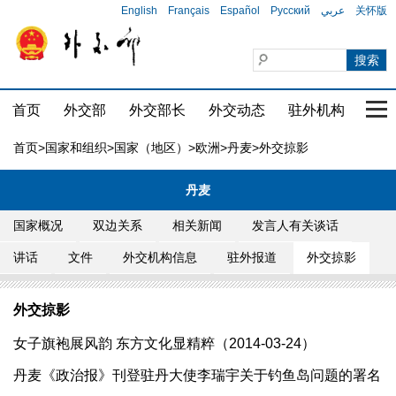
English
Français
Español
Русский
عربي
关怀版
首页
外交部
外交部长
外交动态
驻外机构
国家
首页
>
国家和组织
>
国家（地区）
>
欧洲
>
丹麦
>外交掠影
丹麦
国家概况
双边关系
相关新闻
发言人有关谈话
讲话
文件
外交机构信息
驻外报道
外交掠影
外交掠影
女子旗袍展风韵 东方文化显精粹（2014-03-24）
丹麦《政治报》刊登驻丹大使李瑞宇关于钓鱼岛问题的署名