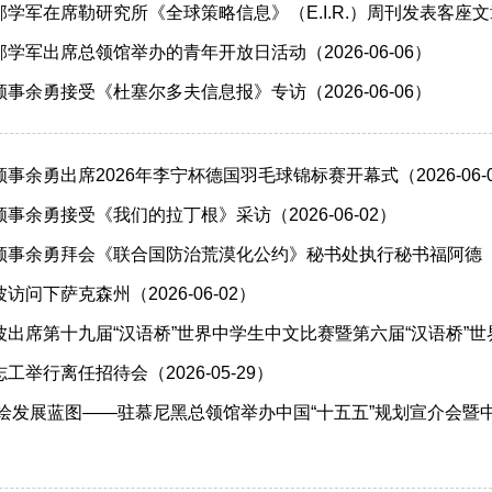
军在席勒研究所《全球策略信息》（E.I.R.）周刊发表客座文章（2
学军出席总领馆举办的青年开放日活动（2026-06-06）
事余勇接受《杜塞尔多夫信息报》专访（2026-06-06）
事余勇出席2026年李宁杯德国羽毛球锦标赛开幕式（2026-06-
事余勇接受《我们的拉丁根》采访（2026-06-02）
事余勇拜会《联合国防治荒漠化公约》秘书处执行秘书福阿德（202
问下萨克森州（2026-06-02）
出席第十九届“汉语桥”世界中学生中文比赛暨第六届“汉语桥”世界小
举行离任招待会（2026-05-29）
绘发展蓝图——驻慕尼黑总领馆举办中国“十五五”规划宣介会暨中德经