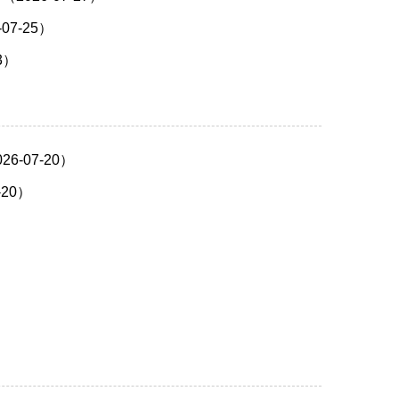
7-25）
3）
-07-20）
20）