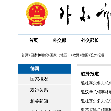
首页
外交部
外交部长
首页
>
国家和组织
>
国家（地区）
>
欧洲
>
德国
>驻外报道
德国
驻外报道
国家概况
驻杜塞尔多夫总领
双边关系
驻汉堡总领事林动
相关新闻
驻杜塞尔多夫总领
驻慕尼黑总领事邱