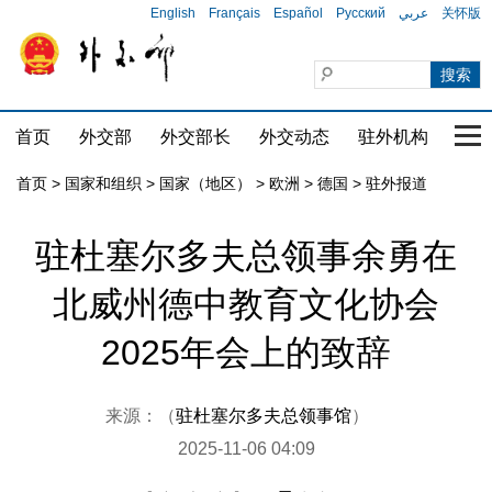
English
Français
Español
Русский
عربي
关怀版
首页
外交部
外交部长
外交动态
驻外机构
国家
首页
>
国家和组织
>
国家（地区）
>
欧洲
>
德国
>
驻外报道
驻杜塞尔多夫总领事余勇在
北威州德中教育文化协会
2025年会上的致辞
来源：（
驻杜塞尔多夫总领事馆
）
2025-11-06 04:09