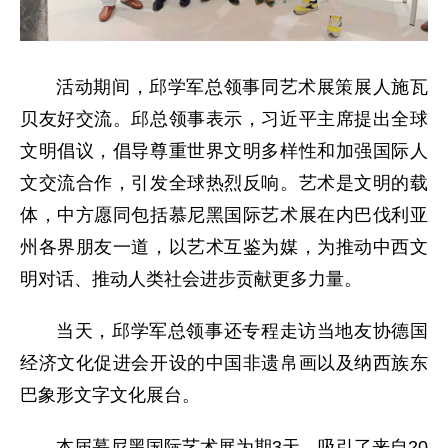
活动期间，邱学军
总领事
同艺术展策展人施瓦
贝友好交流。邱
总领事
表示，习近平主席提出全球
文明倡议，倡导尊重世界文明多样性和加强国际人
文交流合作，引发全球热烈反响。艺术是文明的载
体，中方愿同包括慕尼黑国际艺术展在内巴伐利亚
州各界朋友一道，以艺术互鉴为媒，为推动中西文
明对话、推动人类社会进步贡献更多力量。
当天，邱学军
总领事
还专程走访当地友协德国
经济文化促进会开设的中国非遗帛画以及纳西族东
巴象形文字文化展台。
本届慕尼黑国际艺术展为期3天，吸引了来自20