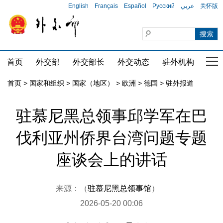
English
Français
Español
Русский
عربي
关怀版
首页
外交部
外交部长
外交动态
驻外机构
国家
首页
>
国家和组织
>
国家（地区）
>
欧洲
>
德国
>
驻外报道
驻慕尼黑总领事邱学军在巴
伐利亚州侨界台湾问题专题
座谈会上的讲话
来源：（
驻慕尼黑总领事馆
）
2026-05-20 00:06