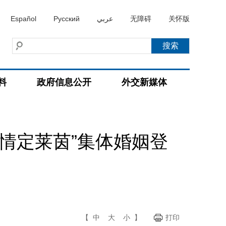
Español
Русский
عربي
无障碍
关怀版
料
政府信息公开
外交新媒体
 情定莱茵”集体婚姻登
【
中
大
小
】
打印