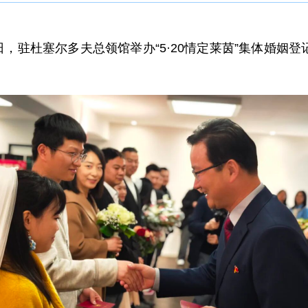
0日，驻杜塞尔多夫总领馆举办“5·20情定莱茵”集体婚