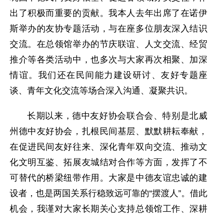
出了积极而重要的贡献。我本人去年出席
了
在诺伊
斯举办的友协专题活动，与
在座多
位
朋友
深入结识
交流
。在总领馆举办的节庆联谊、人文交流、经贸
推介等各类活动中，也多次与大家
再次
相聚、加深
情谊。我们还在民间能力建设研讨、友好专题座
谈、青年文化交流等场合深入沟通、凝聚共识。
长期以来，德
中友好协会联合会、
特别是北威
州德中友好协会，扎根民间基层、默默耕耘奉献，
在促进民间友好往来、深化青年双向交流、推动文
化文明互鉴、拓展友城结对合作等方面，发挥了不
可替代的桥梁纽带作用。大家是中德友谊忠诚的建
设者，也是两国关系行稳致远可靠的
“摆渡人”。
借
此
机会，我谨对大家长期关心支持总领馆工作、深耕