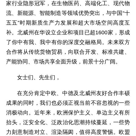
家行业隐形冠军，在生物医药、高端化工、现代物
流、新能源、智能制造等领域优势突出，与中国“十
五五”时期新质生产力发展和超大市场空间高度互
补。北威州在华设立企业和项目已超1600家，形成
了你中有我、我中有你的深度交融格局。未来双方
合作将从传统货物贸易，向联合开发、标准共建、
产能协同、市场共享全面升级，前景十分广阔。
女士们、先生们
，
在
充分
肯定中欧、中德及北威州友好合作丰硕
成果的同时，我们也必须正视当前不容忽视的
一些
消极
动
向。近年来，欧洲保护主义、单边主义有所
抬头，泛安全化、泛政治化思潮持续蔓延，一些势
力刻意制造对立、渲染隔阂，值得高度警惕。
欧盟