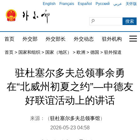
English
Français
Español
Русский
عربي
关怀版
首页
外交部
外交部长
外交动态
驻外机构
国家
首页
>
国家和组织
>
国家（地区）
>
欧洲
>
德国
>
驻外报道
驻杜塞尔多夫总领事余勇
在“北威州初夏之约”—中德友
好联谊活动上的讲话
来源：（
驻杜塞尔多夫总领事馆
）
2026-05-23 04:58