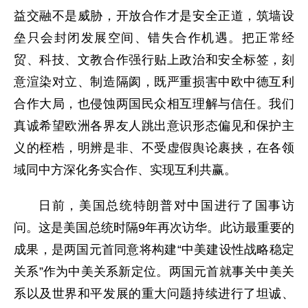
益交融不是威胁，开放合作才是安全正道，筑墙设
垒只会封闭发展空间、错失合作机遇。把正常经
贸、科技、文教合作强行贴上政治和安全标签，刻
意渲染对立、制造隔阂，既严重损害中欧中德互利
合作大局，也侵蚀两国民众相互理解与信任。我们
真诚希望欧洲各界友人跳出意识形态偏见和保护主
义的桎梏，明辨是非、不受虚假舆论裹挟，在各领
域同中方深化务实合作、实现互利共赢。
日
前，美国总统特朗普对中国进行了国事访
问。这是美国总统时隔
9年再次访华。此访最重要的
成果，是两国元首同意将构建“中美建设性战略稳定
关系”作为中美关系新定位。两国元首就事关中美关
系以及世界和平发展的重大问题持续进行了坦诚、