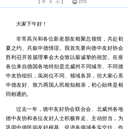
【
中
大
小
】
打印
大家下午好！
非常高兴和各位新老朋友相聚总领馆，共赴初
夏之约、共叙中德情谊。
我首先要向德中友好协会
胜利召开首届理事会大会致以最诚挚的祝贺。
在座
各位来自
德国各地特别是
北威州不同城市、不同德
中友协组织，虽岗位不同、领域各异，但大家心系
中德友好、致力两国人民相知相亲，初心始终
是相
同相通的
。
过去一年，
德中友好协会联合会、
北威州各
地
德中友协和各位友好人士积极奔走、主动担当，为
巩固中德民间友好根基、促进各领域务实交往，作