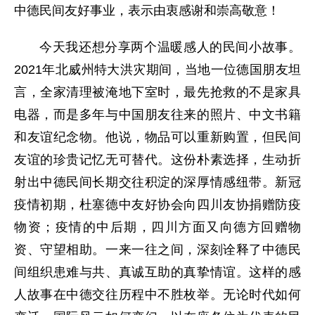
中德民间友好事业，表示由衷感谢和崇高敬意
！
今天我
还
想分享两个温暖感人的民间小故事。
2021年北威州特大洪灾期间，当地一位德国朋友坦
言，全家清理被淹地下室时，最先抢救的不是家具
电器，而是多年与中国朋友往来的照片、中文书籍
和友谊纪念物。他说，物品可以重新购置，但民间
友谊的珍贵记忆无可替代。这份朴素选择，生动折
射出中德民间长期交往积淀的深厚情感纽带。
新冠
疫情初期，杜塞德中友好协会向四川友协捐赠防疫
物资；疫情
的
中后期，四川方面又向德方回赠物
资、守望相助。一来一往之间，深刻诠释了中德民
间组织患难与共、真诚互助的真挚情谊。这样的感
人故事在中德交往历程中不胜枚举。无论时代如何