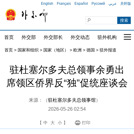
English
Français
Español
Русский
عربي
关怀版
首页
外交部
外交部长
外交动态
驻外机构
国家
首页
>
国家和组织
>
国家（地区）
>
欧洲
>
德国
>
驻外报道
驻杜塞尔多夫总领事余勇出
席领区侨界反“独”促统座谈会
来源：（
驻杜塞尔多夫总领事馆
）
2026-05-26 02:54
【
中
大
小
】
打印