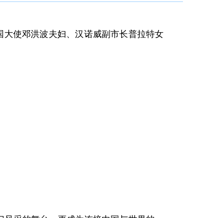
国大使邓洪波夫妇、
汉诺威
副市长普拉特女