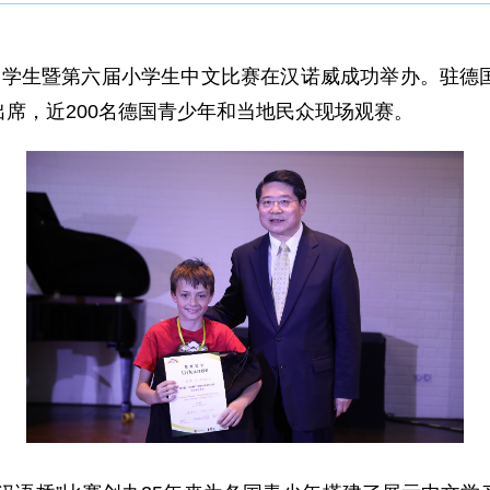
中学生
暨第
六
届小学生中文比赛在
汉诺威
成功举办。驻德
出席
，
近200名
德国青少年和当地民众现场观赛。