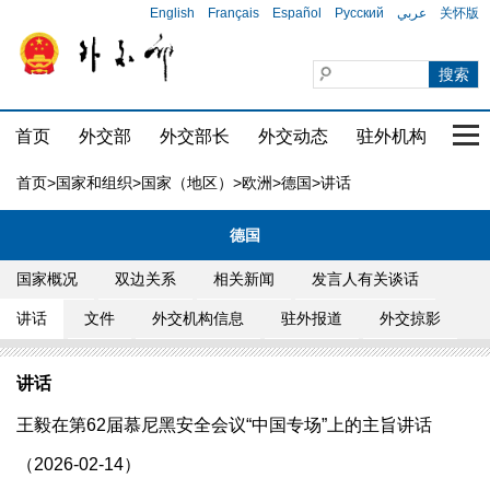
English
Français
Español
Русский
عربي
关怀版
首页
外交部
外交部长
外交动态
驻外机构
国家
首页
>
国家和组织
>
国家（地区）
>
欧洲
>
德国
>讲话
德国
国家概况
双边关系
相关新闻
发言人有关谈话
讲话
文件
外交机构信息
驻外报道
外交掠影
讲话
王毅在第62届慕尼黑安全会议“中国专场”上的主旨讲话
（2026-02-14）