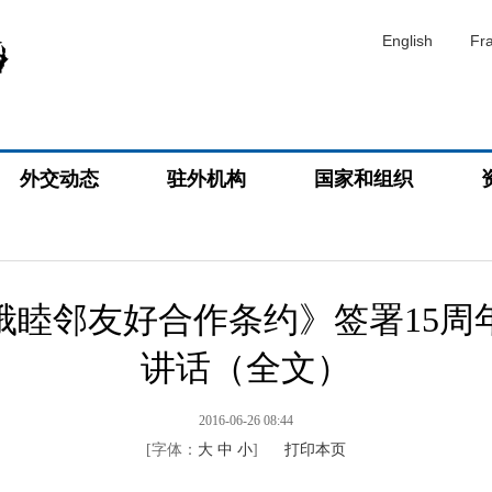
English
Fr
外交动态
驻外机构
国家和组织
俄睦邻友好合作条约》签署15周
讲话（全文）
2016-06-26 08:44
[字体：
大
中
小
]
打印本页