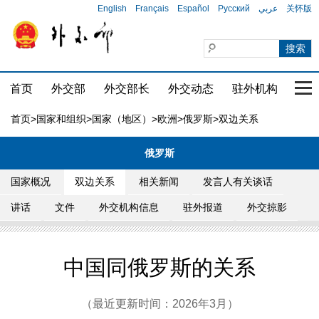
English
Français
Español
Русский
عربي
关怀版
首页
外交部
外交部长
外交动态
驻外机构
国家
首页
>
国家和组织
>
国家（地区）
>
欧洲
>
俄罗斯
>双边关系
俄罗斯
国家概况
双边关系
相关新闻
发言人有关谈话
讲话
文件
外交机构信息
驻外报道
外交掠影
中国同俄罗斯的关系
（最近更新时间：2026年3月）