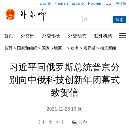
English
Français
Español
Русский
عربي
关怀版
首页
外交部
外交部长
外交动态
驻外机构
国家
首页
>
国家和组织
>
国家（地区）
>
欧洲
>
俄罗斯
>
相关新闻
习近平同俄罗斯总统普京分
别向中俄科技创新年闭幕式
致贺信
2021-11-26 19:50
【
中
大
小
】
打印