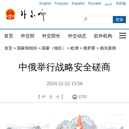
English
Français
Español
Русский
عربي
关怀版
首页
外交部
外交部长
外交动态
驻外机构
国家
首页
>
国家和组织
>
国家（地区）
>
欧洲
>
俄罗斯
>
相关新闻
中俄举行战略安全磋商
2024-11-12 15:56
【
中
大
小
】
打印