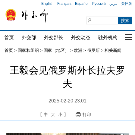
English
Français
Español
Русский
عربي
关怀版
首页
外交部
外交部长
外交动态
驻外机构
国家
首页
>
国家和组织
>
国家（地区）
>
欧洲
>
俄罗斯
>
相关新闻
王毅会见俄罗斯外长拉夫罗
夫
2025-02-20 23:01
【
中
大
小
】
打印