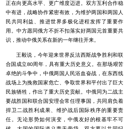
正在向更高水平、更广维度迈进。双方互利合作稳
中有进，战略协作紧密有效，为维护两国和两国人
民共同利益、推进世界多极化进程发挥了重要作
用。中方愿同俄方不折不扣落实好两国元首重要共
识，推动中俄关系在新的一年继往开来。
王毅说，今年迎来世界反法西斯战争胜利和联
合国成立80周年，具有重大历史意义。在那场艰苦
卓绝的斗争中，中俄两国人民浴血奋战，在东西线
战场上为挽救国家危亡、争取世界和平付出了巨大
民族牺牲，作出了重大历史贡献。中俄同为二战主
要战胜国和联合国安理会常任理事国，共同肩负着
捍卫二战胜利成果、维护战后国际秩序的重要责
任。无论形势如何演变，中俄友好的根基牢不可
破，大国的国际道义责无旁贷。双方要以共同纪