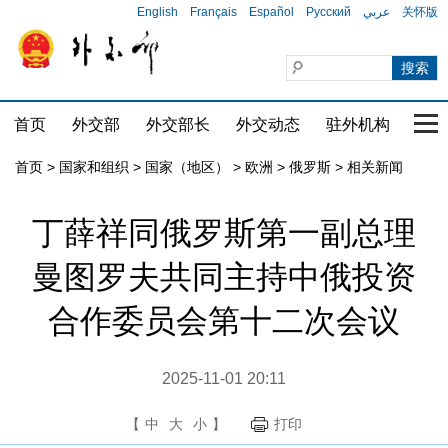
English
Français
Español
Русский
عربي
关怀版
首页
外交部
外交部长
外交动态
驻外机构
国家
首页
>
国家和组织
>
国家（地区）
>
欧洲
>
俄罗斯
>
相关新闻
丁薛祥同俄罗斯第一副总理
曼图罗夫共同主持中俄投资
合作委员会第十二次会议
2025-11-01 20:11
【
中
大
小
】
打印