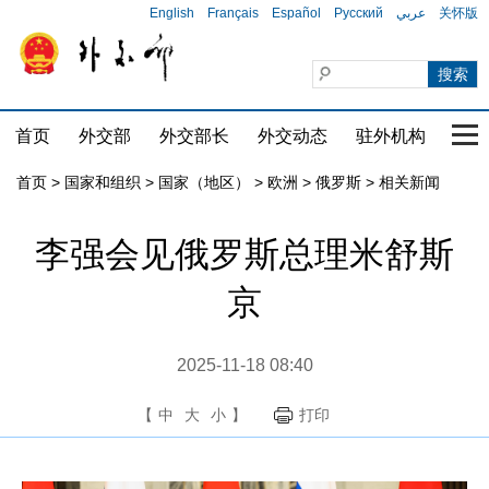
English
Français
Español
Русский
عربي
关怀版
首页
外交部
外交部长
外交动态
驻外机构
国家
首页
>
国家和组织
>
国家（地区）
>
欧洲
>
俄罗斯
>
相关新闻
李强会见俄罗斯总理米舒斯
京
2025-11-18 08:40
【
中
大
小
】
打印