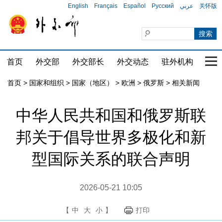
English
Français
Español
Русский
عربي
关怀版
首页
外交部
外交部长
外交动态
驻外机构
国家
首页
>
国家和组织
>
国家（地区）
>
欧洲
>
俄罗斯
>
相关新闻
中华人民共和国和俄罗斯联
邦关于倡导世界多极化和新
型国际关系的联合声明
2026-05-21 10:05
【
中
大
小
】
打印