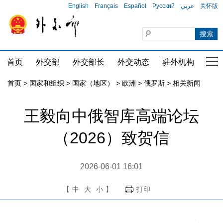
English
Français
Español
Русский
عربي
关怀版
首页
外交部
外交部长
外交动态
驻外机构
国家
首页
>
国家和组织
>
国家（地区）
>
欧洲
>
俄罗斯
>
相关新闻
王毅向中俄智库高端论坛
（2026）致贺信
2026-06-01 16:01
【
中
大
小
】
打印