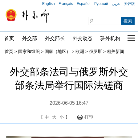
English
Français
Español
Русский
عربي
关怀版
首页
外交部
外交部长
外交动态
驻外机构
国家
首页
>
国家和组织
>
国家（地区）
>
欧洲
>
俄罗斯
>
相关新闻
外交部条法司与俄罗斯外交
部条法局举行国际法磋商
2026-06-05 16:47
【
中
大
小
】
打印