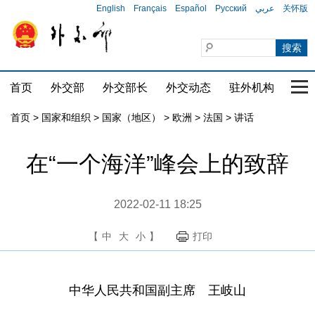
English
Français
Español
Русский
عربي
关怀版
首页
外交部
外交部长
外交动态
驻外机构
国家
首页
>
国家和组织
>
国家（地区）
>
欧洲
>
法国
>
讲话
在“一个海洋”峰会上的致辞
2022-02-11 18:25
【
中
大
小
】
打印
中华人民共和国副主席 王岐山