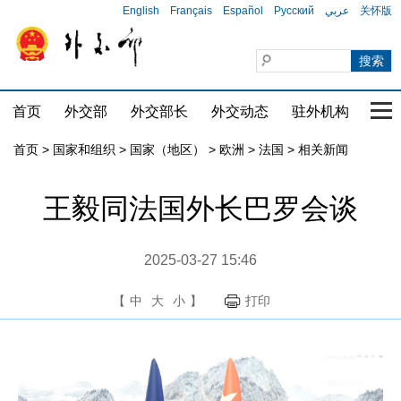
English
Français
Español
Русский
عربي
关怀版
首页
外交部
外交部长
外交动态
驻外机构
国家
首页
>
国家和组织
>
国家（地区）
>
欧洲
>
法国
>
相关新闻
王毅同法国外长巴罗会谈
2025-03-27 15:46
【
中
大
小
】
打印