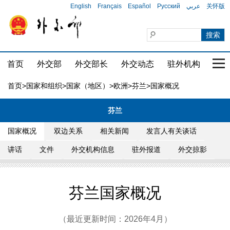
English
Français
Español
Русский
عربي
关怀版
首页
外交部
外交部长
外交动态
驻外机构
国家
首页
>
国家和组织
>
国家（地区）
>
欧洲
>
芬兰
>国家概况
芬兰
国家概况
双边关系
相关新闻
发言人有关谈话
讲话
文件
外交机构信息
驻外报道
外交掠影
芬兰国家概况
（最近更新时间：2026年4月）