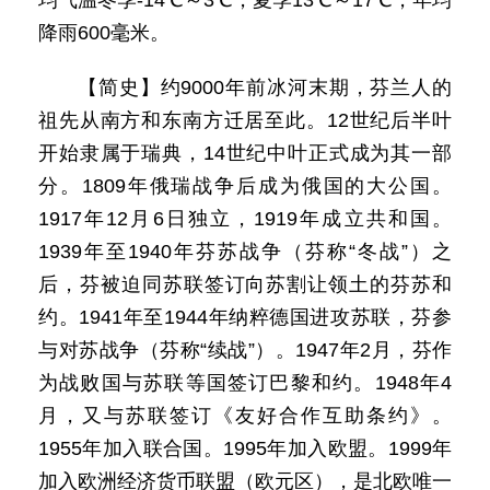
均气温冬季-14℃～3℃，夏季13℃～17℃，年均
降雨600毫米。
【简史】约9000年前冰河末期，芬兰人的
祖先从南方和东南方迁居至此。12世纪后半叶
开始隶属于瑞典，14世纪中叶正式成为其一部
分。1809年俄瑞战争后成为俄国的大公国。
1917年12月6日独立，1919年成立共和国。
1939年至1940年芬苏战争（芬称“冬战”）之
后，芬被迫同苏联签订向苏割让领土的芬苏和
约。1941年至1944年纳粹德国进攻苏联，芬参
与对苏战争（芬称“续战”）。1947年2月，芬作
为战败国与苏联等国签订巴黎和约。1948年4
月，又与苏联签订《友好合作互助条约》。
1955年加入联合国。1995年加入欧盟。1999年
加入欧洲经济货币联盟（欧元区），是北欧唯一