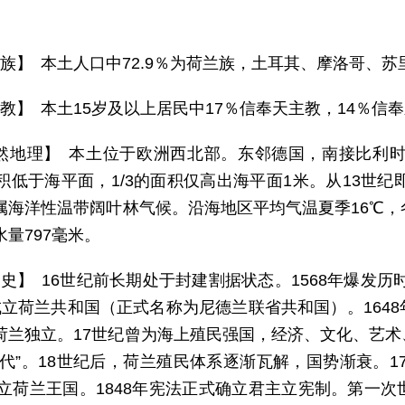
。
 族】 本土人口中72.9％为荷兰族，土耳其、摩洛哥、
 教】 本土15岁及以上居民中17％信奉天主教，14％信
然地理】 本土位于欧洲西北部。东邻德国，南接比利时
面积低于海平面，1/3的面积仅高出海平面1米。从13世纪
属海洋性温带阔叶林气候。沿海地区平均气温夏季16℃，冬
量797毫米。
 史】 16世纪前长期处于封建割据状态。1568年爆发历
成立荷兰共和国（正式名称为尼德兰联省共和国）。164
荷兰独立。17世纪曾为海上殖民强国，经济、文化、艺
时代”。18世纪后，荷兰殖民体系逐渐瓦解，国势渐衰。17
年成立荷兰王国。1848年宪法正式确立君主立宪制。第一