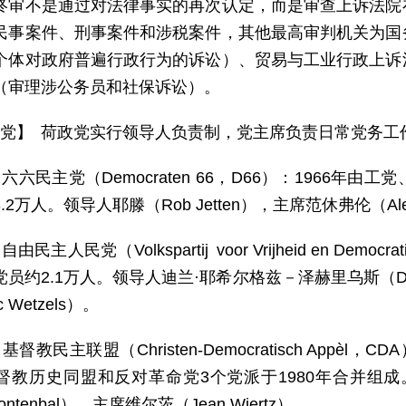
终审不是通过对法律事实的再次认定，而是审查上诉法院
民事案件、刑事案件和涉税案件，其他最高审判机关为国
个体对政府普遍行政行为的诉讼）、贸易与工业行政上诉
（审理涉公务员和社保诉讼）。
 党】 荷政党实行领导人负责制，党主席负责日常党务工
）六六民主党（Democraten 66，D66）：1966
2万人。领导人耶滕（Rob Jetten），主席范休弗伦（Alexand
自由民主人民党（Volkspartij voor Vrijheid en Dem
员约2.1万人。领导人迪兰·耶希尔格兹－泽赫里乌斯（Dilan Y
 Wetzels）。
基督教民主联盟（Christen-Democratisch App
督教历史同盟和反对革命党3个党派于1980年合并组成
Bontenbal），主席维尔茨（Jean Wiertz）。