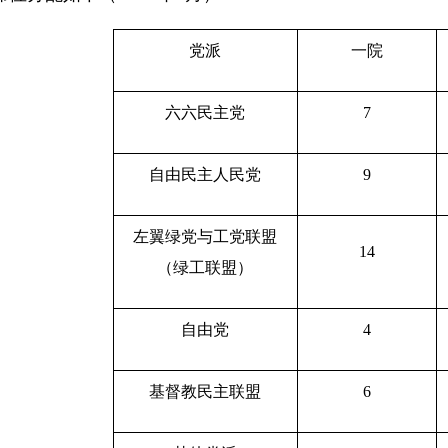
党派
一院
六六民主党
7
自由民主人民
党
9
左翼绿党与工党联盟
14
（绿工联盟）
自由党
4
基督教民主联盟
6