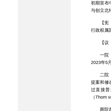
初期宣布
与创立北
【宪
行政权属
【议
一院
2023年
二院
提案和修
过直接普
（Thom 
两院