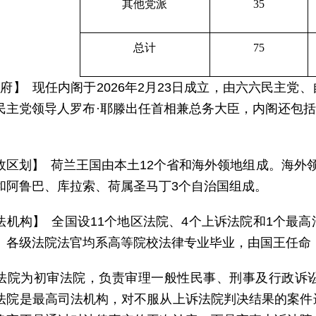
其他党派
35
总计
75
 府】 现任内阁于2026年2月23日成立，由六六民主
民主党领导人罗布·耶滕出任首相兼总务大臣，内阁还包括1
。
政区划】 荷兰王国由本土12个省和海外领地组成。海外
和阿鲁巴、库拉索、荷属圣马丁3个自治国组成。
法机构】 全国设11个地区法院、4个上诉法院和1个最
。各级法院法官均系高等院校法律专业毕业，由国王任命，
法院为初审法院，负责审理一般性民事、刑事及行政诉
法院是最高司法机构，对不服从上诉法院判决结果的案件