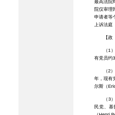
最高法院
院仅审理
申请者等
上诉法庭
【政
（1
有党员约3.
（2）
年，现有党
尔斯（Eric
（3）
民党、基
（Henri 