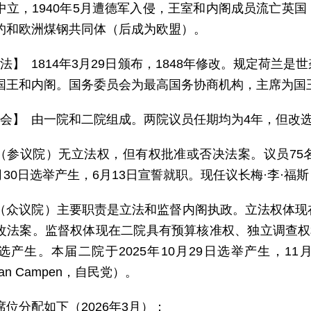
中立，1940年5月遭德军入侵，王室和内阁成员流亡英
约和欧洲煤钢共同体（后成为欧盟）。
 法】 1814年3月29日颁布，1848年修改。规定荷
国王和内阁。国务委员会为最高国务协商机构，主席为国
 会】 由一院和二院组成。两院议员任期均为4年，但改
（参议院）无立法权，但有权批准或否决法案。议员75
5月30日选举产生，6月13日宣誓就职。现任议长梅·李·福斯（M
（众议院）主要职责是立法和监督内阁执政。立法权体现
改法案。监督权体现在二院具有预算核准权、独立调查权
选产生。本届二院于2025年10月29日选举产生，11
van Campen，自民党）。
席位分配如下（2026年3月）：