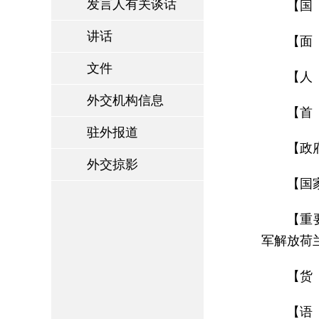
发言人有关谈话
【国 名
讲话
【面
文件
【人 
外交机构信息
【首 
驻外报道
【政府
外交掠影
【国家
【重
军解放荷
【货
【语