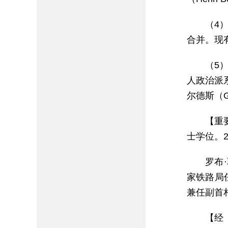
（4
合并。现有
（5）
人政治派系
尔德斯（Gee
【重
士学位。
罗布
家铁路局任
兼任副首相
【经