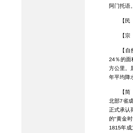
阿门托语
【民
【宗
【自
24％的
方公里。
年平均降水
【简
北部7省
正式承认
的“黄金
1815