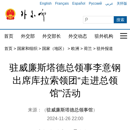
English
Français
Español
Русский
عربي
关怀版
首页
外交部
外交部长
外交动态
驻外机构
国家
首页
>
国家和组织
>
国家（地区）
>
欧洲
>
荷兰
>
驻外报道
驻威廉斯塔德总领事李意钢
出席库拉索领团“走进总领
馆”活动
来源：（
驻威廉斯塔德总领事馆
）
2024-11-26 22:00