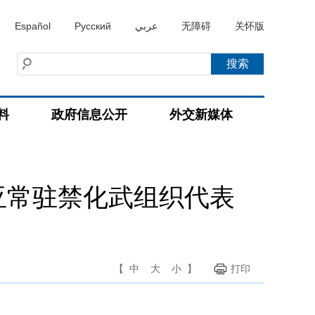
Español
Русский
عربي
无障碍
关怀版
料
政府信息公开
外交新媒体
亚常驻禁化武组织代表
【
中
大
小
】
打印