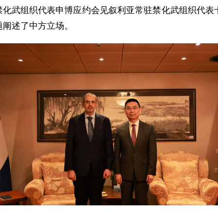
常驻禁化武组织代表申博应约会见叙利亚常驻禁化武组织代
题阐述了中方立场。