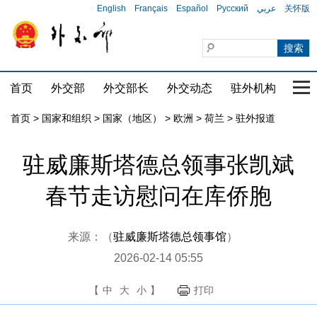
English
Français
Español
Русский
عربي
关怀版
首页
外交部
外交部长
外交动态
驻外机构
国家
首页
>
国家和组织
>
国家（地区）
>
欧洲
>
荷兰
>
驻外报道
驻威廉斯塔德总领事张凯斌
春节走访慰问在库侨胞
来源：（
驻威廉斯塔德总领事馆
）
2026-02-14 05:55
【
中
大
小
】
打印