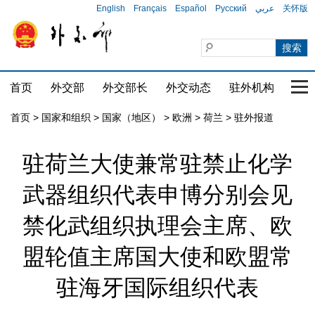
English
Français
Español
Русский
عربي
关怀版
首页
外交部
外交部长
外交动态
驻外机构
国家
首页
>
国家和组织
>
国家（地区）
>
欧洲
>
荷兰
>
驻外报道
驻荷兰大使兼常驻禁止化学
武器组织代表申博分别会见
禁化武组织执理会主席、欧
盟轮值主席国大使和欧盟常
驻海牙国际组织代表