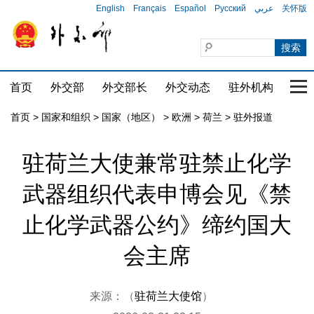
English
Français
Español
Русский
عربي
关怀版
首页
外交部
外交部长
外交动态
驻外机构
国家
首页
>
国家和组织
>
国家（地区）
>
欧洲
>
荷兰
>
驻外报道
驻荷兰大使兼常驻禁止化学
武器组织代表申博会见《禁
止化学武器公约》缔约国大
会主席
来源：（
驻荷兰大使馆
）