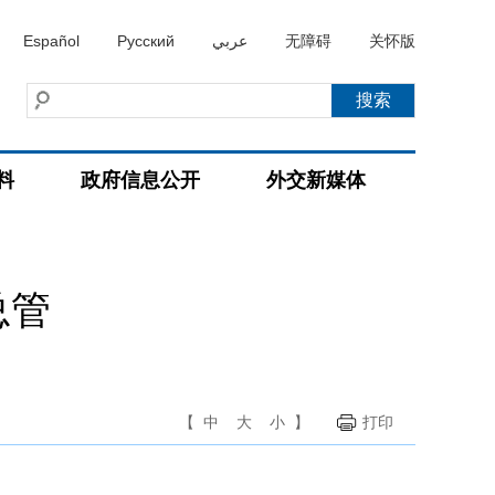
Español
Русский
عربي
无障碍
关怀版
料
政府信息公开
外交新媒体
总管
【
中
大
小
】
打印