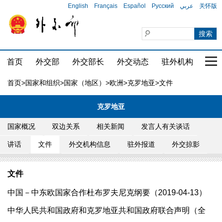
English
Français
Español
Русский
عربي
关怀版
首页
外交部
外交部长
外交动态
驻外机构
国家
首页
>
国家和组织
>
国家（地区）
>
欧洲
>
克罗地亚
>文件
克罗地亚
国家概况
双边关系
相关新闻
发言人有关谈话
讲话
文件
外交机构信息
驻外报道
外交掠影
文件
中国－中东欧国家合作杜布罗夫尼克纲要（2019-04-13）
中华人民共和国政府和克罗地亚共和国政府联合声明（全