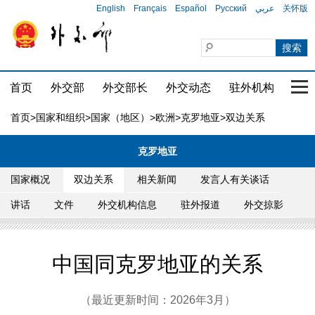
English
Français
Español
Русский
عربي
关怀版
首页
外交部
外交部长
外交动态
驻外机构
国家
首页
>
国家和组织
>
国家（地区）
>
欧洲
>
克罗地亚
>双边关系
克罗地亚
国家概况
双边关系
相关新闻
发言人有关谈话
讲话
文件
外交机构信息
驻外报道
外交掠影
中国同克罗地亚的关系
（最近更新时间：2026年3月）