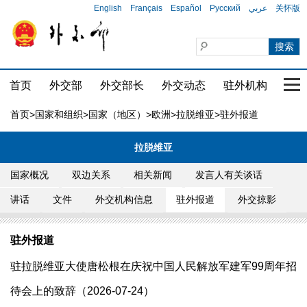
English
Français
Español
Русский
عربي
关怀版
首页
外交部
外交部长
外交动态
驻外机构
国家
首页
>
国家和组织
>
国家（地区）
>
欧洲
>
拉脱维亚
>驻外报道
拉脱维亚
国家概况
双边关系
相关新闻
发言人有关谈话
讲话
文件
外交机构信息
驻外报道
外交掠影
驻外报道
驻拉脱维亚大使唐松根在庆祝中国人民解放军建军99周年招
待会上的致辞（2026-07-24）