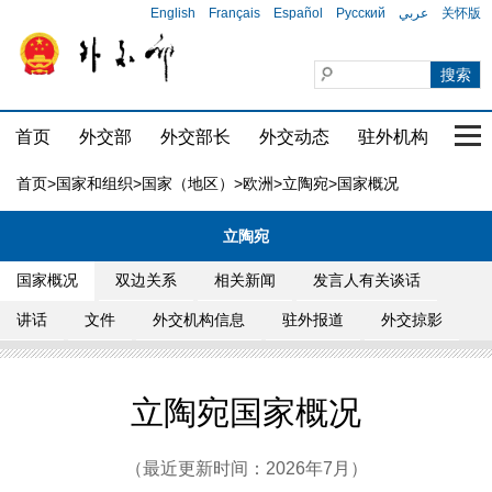
English
Français
Español
Русский
عربي
关怀版
首页
外交部
外交部长
外交动态
驻外机构
国家
首页
>
国家和组织
>
国家（地区）
>
欧洲
>
立陶宛
>国家概况
立陶宛
国家概况
双边关系
相关新闻
发言人有关谈话
讲话
文件
外交机构信息
驻外报道
外交掠影
立陶宛国家概况
（最近更新时间：2026年7月）