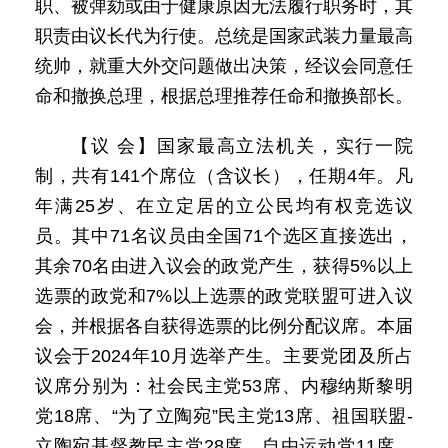
职、被弹劾或由于健康原因无法履行职务时，其
职责由议长代为行使。总统是国家武装力量最高
统帅，就重大外交问题做出决策，经议会同意任
命和撤换总理，根据总理推荐任命和撤换部长。
【议 会】国家最高立法机关，实行一院
制，共有141个席位（含议长），任期4年。凡
年满25岁、在立定居的立公民均有权竞选议
员。其中71名议员由全国71个选区直接选出，
其余70名由进入议会的政党产生，获得5%以上
选票的政党和7%以上选票的政党联盟可进入议
会，并根据各自获得选票的比例分配议席。本届
议会于2024年10月选举产生。主要党团及所占
议席分别为：社会民主党53席、内穆纳斯黎明
党18席、“为了立陶宛”民主党13席、祖国联盟-
立陶宛基督教民主党28席、自由运动党11席、