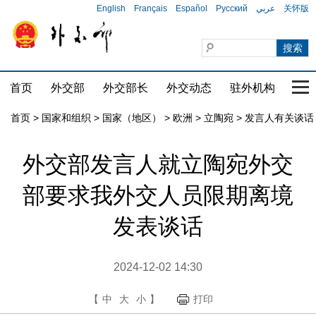
English
Français
Español
Русский
عربي
关怀版
首页
外交部
外交部长
外交动态
驻外机构
国家
首页
>
国家和组织
>
国家（地区）
>
欧洲
>
立陶宛
>
发言人有关谈话
外交部发言人就立陶宛外交
部要求我外交人员限期离境
发表谈话
2024-12-02 14:30
【
中
大
小
】
打印