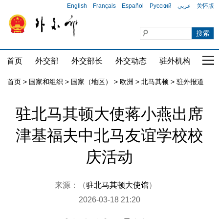
English
Français
Español
Русский
عربي
关怀版
首页
外交部
外交部长
外交动态
驻外机构
国家
首页
>
国家和组织
>
国家（地区）
>
欧洲
>
北马其顿
>
驻外报道
驻北马其顿大使蒋小燕出席
津基福夫中北马友谊学校校
庆活动
来源：（
驻北马其顿大使馆
）
2026-03-18 21:20