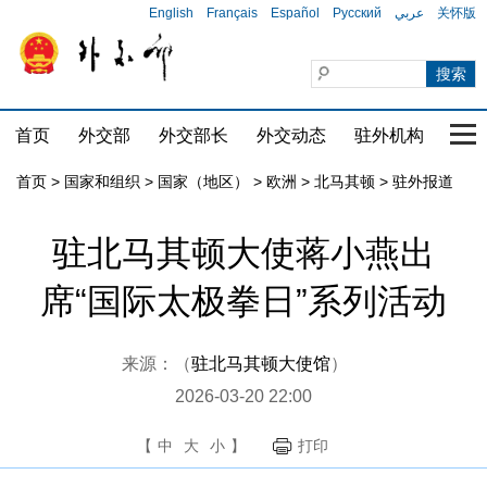
English
Français
Español
Русский
عربي
关怀版
首页
外交部
外交部长
外交动态
驻外机构
国家
首页
>
国家和组织
>
国家（地区）
>
欧洲
>
北马其顿
>
驻外报道
驻北马其顿大使蒋小燕出
席“国际太极拳日”系列活动
来源：（
驻北马其顿大使馆
）
2026-03-20 22:00
【
中
大
小
】
打印