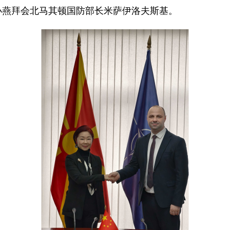
蒋小燕拜会北马其顿国防部长米萨伊洛夫斯基。