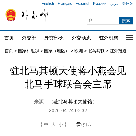
English
Français
Español
Русский
عربي
关怀版
首页
外交部
外交部长
外交动态
驻外机构
国家
首页
>
国家和组织
>
国家（地区）
>
欧洲
>
北马其顿
>
驻外报道
驻北马其顿大使蒋小燕会见
北马手球联合会主席
来源：（
驻北马其顿大使馆
）
2026-04-24 03:32
【
中
大
小
】
打印