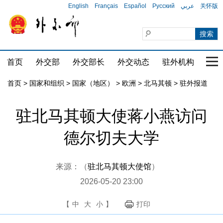
English
Français
Español
Русский
عربي
关怀版
首页
外交部
外交部长
外交动态
驻外机构
国家
首页
>
国家和组织
>
国家（地区）
>
欧洲
>
北马其顿
>
驻外报道
驻北马其顿大使蒋小燕访问
德尔切夫大学
来源：（
驻北马其顿大使馆
）
2026-05-20 23:00
【
中
大
小
】
打印