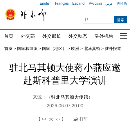
English
Français
Español
Русский
عربي
关怀版
首页
外交部
外交部长
外交动态
驻外机构
国家
首页
>
国家和组织
>
国家（地区）
>
欧洲
>
北马其顿
>
驻外报道
驻北马其顿大使蒋小燕应邀
赴斯科普里大学演讲
来源：（
驻北马其顿大使馆
）
2026-06-07 20:00
【
中
大
小
】
打印