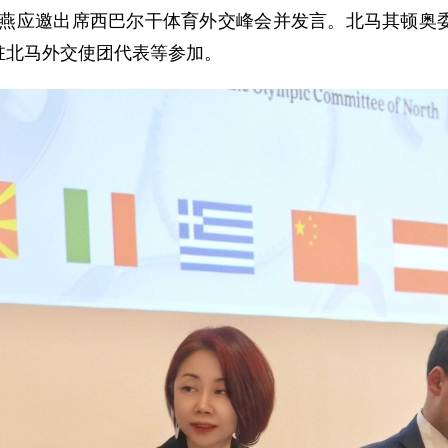
蒋小燕应邀出席西巴尔干体育外交峰会并发言。北马其顿
驻北马外交使团代表等参加。