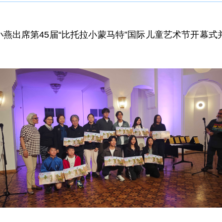
使蒋小燕出席第45届“比托拉小蒙马特”国际儿童艺术节开