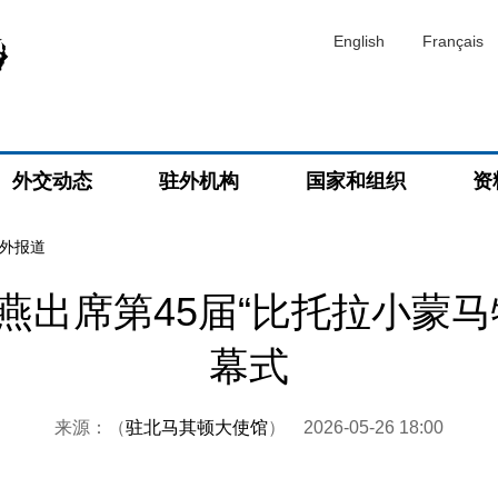
English
Français
外交动态
驻外机构
国家和组织
资
外报道
燕出席第45届“比托拉小蒙马
幕式
来源：（
驻北马其顿大使馆
）
2026-05-26 18:00