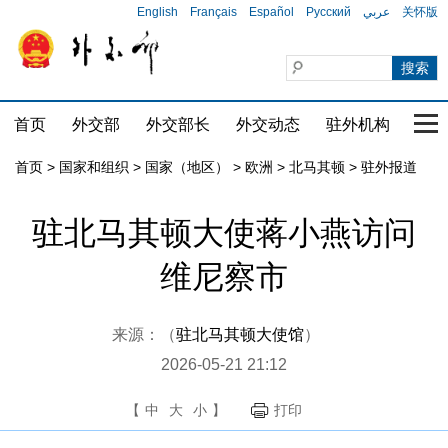
English
Français
Español
Русский
عربي
关怀版
首页
外交部
外交部长
外交动态
驻外机构
国家
首页
>
国家和组织
>
国家（地区）
>
欧洲
>
北马其顿
>
驻外报道
驻北马其顿大使蒋小燕访问
维尼察市
来源：（
驻北马其顿大使馆
）
2026-05-21 21:12
【
中
大
小
】
打印