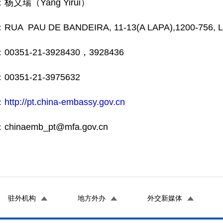
义瑞（Yang Yirui）
 PAU DE BANDEIRA, 11-13(A LAPA),1200-756, 
351-21-3928430，3928436
351-21-3975632
：
http://pt.china-embassy.gov.cn
hinaemb_pt@mfa.gov.cn
驻外机构
地方外办
外交新媒体