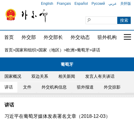
English
Français
Español
Русский
عربي
关怀版
首页
外交部
外交部长
外交动态
驻外机构
国家
首页
>
国家和组织
>
国家（地区）
>
欧洲
>
葡萄牙
>讲话
葡萄牙
国家概况
双边关系
相关新闻
发言人有关谈话
讲话
文件
外交机构信息
驻外报道
外交掠影
讲话
习近平在葡萄牙媒体发表署名文章（2018-12-03）