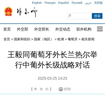
English
Français
Español
Русский
عربي
关怀版
首页
外交部
外交部长
外交动态
驻外机构
国家
首页
>
国家和组织
>
国家（地区）
>
欧洲
>
葡萄牙
>
相关新闻
王毅同葡萄牙外长兰热尔举
行中葡外长级战略对话
2025-03-25 14:25
【
中
大
小
】
打印